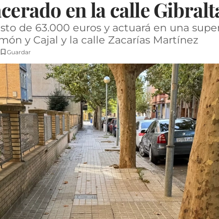
cerado en la calle Gibralt
sto de 63.000 euros y actuará en una supe
ón y Cajal y la calle Zacarías Martínez
Guardar