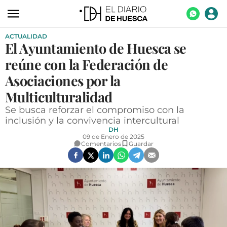
ACTUALIDAD
ACTUALIDAD
El Ayuntamiento de Huesca se
ECONOMÍA
reúne con la Federación de
TECNOLOGÍA
Asociaciones por la
Multiculturalidad
TURISMO
Se busca reforzar el compromiso con la
AGROALIMENTACIÓN
inclusión y la convivencia intercultural
DH
DEPORTES
09 de Enero de 2025
Comentarios
Guardar
CULTURA
SOCIEDAD
OPINIÓN
GALERÍAS