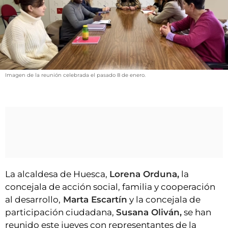
VÍDEOS
CONTACTAR
FIESTAS EN EL ALTO ARAGÓN
FIESTAS DE SAN LORENZO
AGENDA
Imagen de la reunión celebrada el pasado 8 de enero.
CARTELERA
FARMACIAS
HORÓSCOPO
ESQUELAS
La alcaldesa de Huesca,
Lorena Orduna,
la
CLUB DEL AMIGO MILITANTE
concejala de acción social, familia y cooperación
al desarrollo,
Marta Escartín
y la concejala de
INICIAR SESIÓN
participación ciudadana,
Susana Oliván,
se han
reunido este jueves con representantes de la