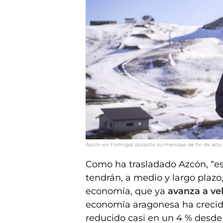
Azcón en Formigal durante su mensaje de fin de año.
Como ha trasladado Azcón, “es
tendrán, a medio y largo plaz
economía, que ya
avanza a ve
economía aragonesa ha crecido 
reducido casi en un 4 % desde