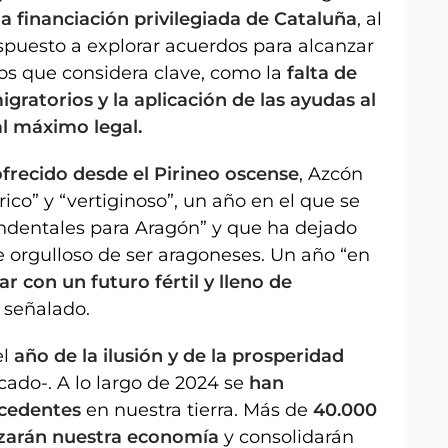
la financiación privilegiada de Cataluña
, al
puesto a explorar acuerdos para alcanzar
os que considera clave, como la
falta de
migratorios y la aplicación de las ayudas al
l máximo legal.
ofrecido desde el Pirineo oscense
, Azcón
ico” y “vertiginoso”, un año en el que se
endentales para Aragón” y que ha dejado
e orgulloso de ser aragoneses. Un año “en
ar con un futuro fértil y lleno de
 señalado.
el
año de la ilusión y de la prosperidad
cado-. A lo largo de 2024 se
han
ecedentes
en nuestra tierra. Más de
40.000
izarán nuestra economía
y consolidarán