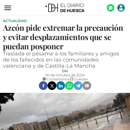
ACTUALIDAD
ACTUALIDAD
Azcón pide extremar la precaución
ECONOMÍA
y evitar desplazamientos que se
TECNOLOGÍA
puedan posponer
Traslada el pésame a los familiares y amigos
TURISMO
de los fallecidos en las comunidades
valenciana y de Castilla-La Mancha
AGROALIMENTACIÓN
DH
30 de Octubre de 2024
DEPORTES
Comentarios
Guardar
CULTURA
SOCIEDAD
OPINIÓN
GALERÍAS