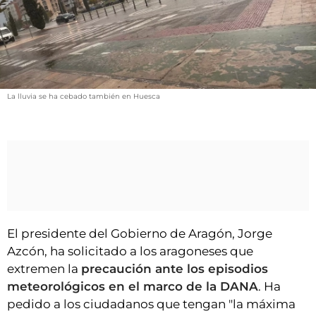
VÍDEOS
CONTACTAR
FIESTAS EN EL ALTO ARAGÓN
FIESTAS DE SAN LORENZO
La lluvia se ha cebado también en Huesca
AGENDA
CARTELERA
FARMACIAS
HORÓSCOPO
ESQUELAS
El presidente del Gobierno de Aragón, Jorge
CLUB DEL AMIGO MILITANTE
Azcón, ha solicitado a los aragoneses que
extremen la
precaución ante los episodios
INICIAR SESIÓN
meteorológicos en el marco de la DANA
. Ha
pedido a los ciudadanos que tengan "la máxima