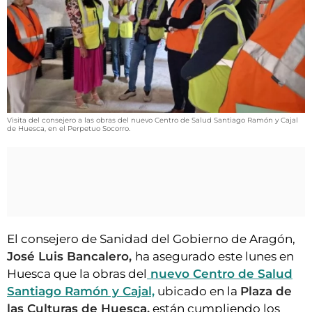
VÍDEOS
CONTACTAR
FIESTAS EN EL ALTO ARAGÓN
FIESTAS DE SAN LORENZO
AGENDA
Visita del consejero a las obras del nuevo Centro de Salud Santiago Ramón y Cajal
CARTELERA
de Huesca, en el Perpetuo Socorro.
FARMACIAS
HORÓSCOPO
ESQUELAS
El consejero de Sanidad del Gobierno de Aragón,
CLUB DEL AMIGO MILITANTE
José Luis Bancalero,
ha asegurado este lunes en
Huesca que la obras del
nuevo Centro de Salud
INICIAR SESIÓN
Santiago Ramón y Cajal,
ubicado en la
Plaza de
las Culturas de Huesca,
están cumpliendo los