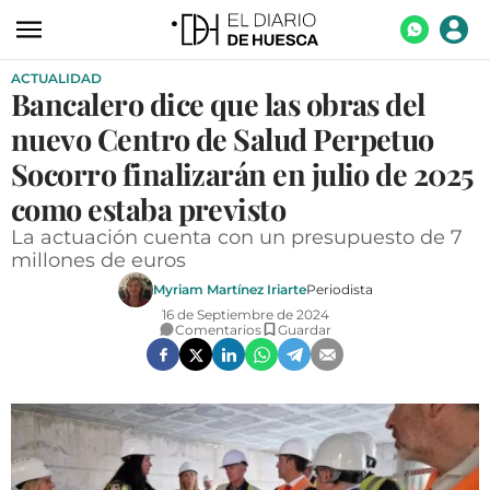
ACTUALIDAD
ACTUALIDAD
Bancalero dice que las obras del
ECONOMÍA
nuevo Centro de Salud Perpetuo
TECNOLOGÍA
Socorro finalizarán en julio de 2025
como estaba previsto
TURISMO
La actuación cuenta con un presupuesto de 7
AGROALIMENTACIÓN
millones de euros
DEPORTES
Myriam Martínez Iriarte
Periodista
16 de Septiembre de 2024
CULTURA
Comentarios
Guardar
SOCIEDAD
OPINIÓN
GALERÍAS