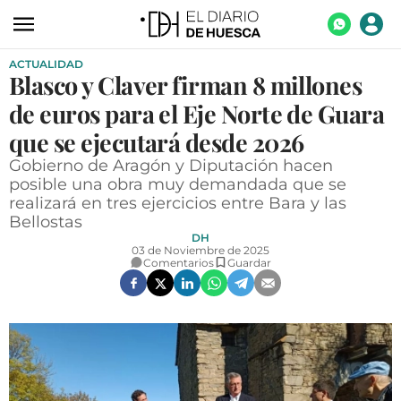
ACTUALIDAD
ACTUALIDAD
Blasco y Claver firman 8 millones
ECONOMÍA
de euros para el Eje Norte de Guara
TECNOLOGÍA
que se ejecutará desde 2026
Gobierno de Aragón y Diputación hacen
TURISMO
posible una obra muy demandada que se
realizará en tres ejercicios entre Bara y las
AGROALIMENTACIÓN
Bellostas
DEPORTES
DH
03 de Noviembre de 2025
Comentarios
Guardar
CULTURA
SOCIEDAD
OPINIÓN
GALERÍAS