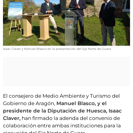
VÍDEOS
CONTACTAR
FIESTAS EN EL ALTO ARAGÓN
FIESTAS DE SAN LORENZO
AGENDA
Isaac Claver y Manuel Blasco en la presentación del Eje Norte de Guara
CARTELERA
FARMACIAS
HORÓSCOPO
ESQUELAS
El consejero de Medio Ambiente y Turismo del
Gobierno de Aragón,
Manuel Blasco, y el
CLUB DEL AMIGO MILITANTE
presidente de la Diputación de Huesca, Isaac
Claver,
han firmado la adenda del convenio de
INICIAR SESIÓN
colaboración entre ambas instituciones para la
ejecución del Eje Norte de Guara.