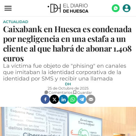
ACTUALIDAD
ACTUALIDAD
Caixabank en Huesca es condenada
ECONOMÍA
por negligencia en una estafa a un
TECNOLOGÍA
cliente al que habrá de abonar 1.408
euros
TURISMO
La víctima fue objeto de "phising" en canales
AGROALIMENTACIÓN
que imitaban la identidad corporativa de la
identidad por SMS y recibir una llamada
DEPORTES
DH
25 de Octubre de 2025
CULTURA
Comentarios
Guardar
SOCIEDAD
OPINIÓN
GALERÍAS