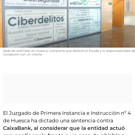
VÍDEOS
CONTACTAR
FIESTAS EN EL ALTO ARAGÓN
FIESTAS DE SAN LORENZO
AGENDA
Sede de ardiCiber en Huesca, compañía que detectó el fraude y la responsabilidad d
Caixabank con un cliente
CARTELERA
FARMACIAS
HORÓSCOPO
ESQUELAS
CLUB DEL AMIGO MILITANTE
El Juzgado de Primera Instancia e Instrucción nº 4
de Huesca ha dictado una sentencia contra
INICIAR SESIÓN
CaixaBank, al considerar que la entidad actuó