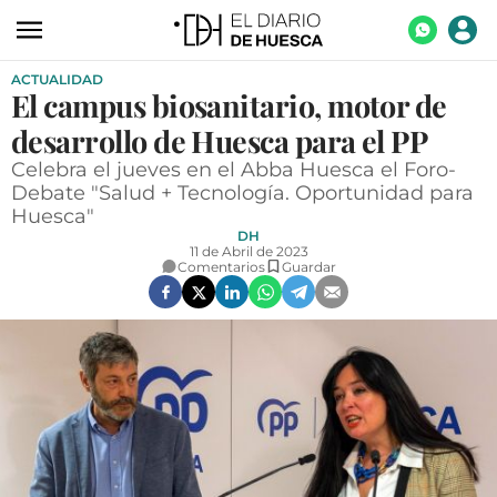
ACTUALIDAD
ACTUALIDAD
El campus biosanitario, motor de
ECONOMÍA
desarrollo de Huesca para el PP
TECNOLOGÍA
Celebra el jueves en el Abba Huesca el Foro-
Debate "Salud + Tecnología. Oportunidad para
TURISMO
Huesca"
DH
AGROALIMENTACIÓN
11 de Abril de 2023
Comentarios
Guardar
DEPORTES
CULTURA
SOCIEDAD
OPINIÓN
GALERÍAS