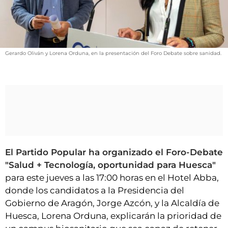
VÍDEOS
CONTACTAR
FIESTAS EN EL ALTO ARAGÓN
Gerardo Oliván y Lorena Orduna, en la presentación del Foro Debate sobre sanidad.
FIESTAS DE SAN LORENZO
AGENDA
CARTELERA
FARMACIAS
HORÓSCOPO
ESQUELAS
El Partido Popular ha organizado el Foro-Debate
"Salud + Tecnología, oportunidad para Huesca"
CLUB DEL AMIGO MILITANTE
para este jueves a las 17:00 horas en el Hotel Abba,
donde los candidatos a la Presidencia del
Gobierno de Aragón, Jorge Azcón, y la Alcaldía de
INICIAR SESIÓN
Huesca, Lorena Orduna, explicarán la prioridad de