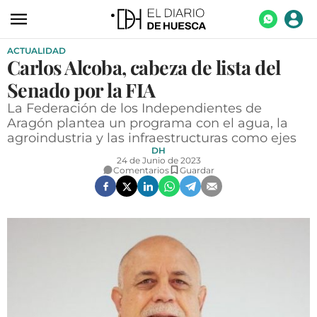
ACTUALIDAD
ACTUALIDAD
Carlos Alcoba, cabeza de lista del
ECONOMÍA
Senado por la FIA
TECNOLOGÍA
La Federación de los Independientes de
Aragón plantea un programa con el agua, la
TURISMO
agroindustria y las infraestructuras como ejes
DH
AGROALIMENTACIÓN
24 de Junio de 2023
Comentarios
Guardar
DEPORTES
CULTURA
SOCIEDAD
OPINIÓN
GALERÍAS