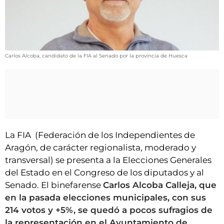
VÍDEOS
CONTACTAR
FIESTAS EN EL ALTO ARAGÓN
FIESTAS DE SAN LORENZO
Carlos Alcoba, candidato de la FIA al Senado por la provincia de Huesca
AGENDA
CARTELERA
FARMACIAS
HORÓSCOPO
La FIA (Federación de los Independientes de
Aragón, de carácter regionalista, moderado y
ESQUELAS
transversal) se presenta a la Elecciones Generales
del Estado en el Congreso de los diputados y al
CLUB DEL AMIGO MILITANTE
Senado. El binefarense
Carlos Alcoba Calleja, que
en la pasada elecciones municipales, con sus
INICIAR SESIÓN
214 votos y +5%, se quedó a pocos sufragios de
la representación en el Ayuntamiento de