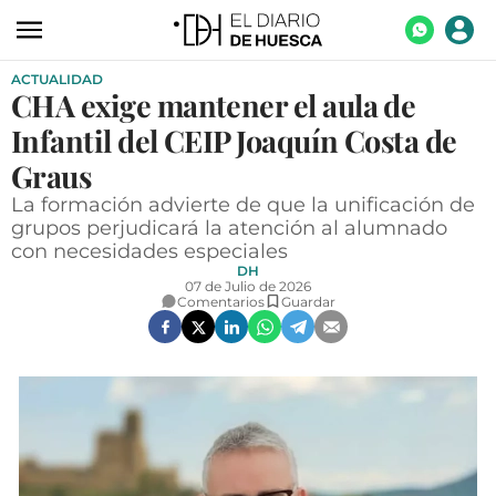
ACTUALIDAD
ACTUALIDAD
CHA exige mantener el aula de
ECONOMÍA
Infantil del CEIP Joaquín Costa de
TECNOLOGÍA
Graus
La formación advierte de que la unificación de
TURISMO
grupos perjudicará la atención al alumnado
con necesidades especiales
AGROALIMENTACIÓN
DH
07 de Julio de 2026
DEPORTES
Comentarios
Guardar
CULTURA
SOCIEDAD
OPINIÓN
GALERÍAS