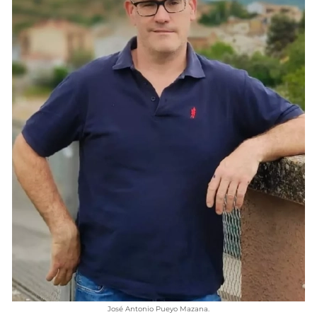
VÍDEOS
CONTACTAR
FIESTAS EN EL ALTO ARAGÓN
FIESTAS DE SAN LORENZO
AGENDA
CARTELERA
FARMACIAS
HORÓSCOPO
ESQUELAS
CLUB DEL AMIGO MILITANTE
INICIAR SESIÓN
José Antonio Pueyo Mazana.