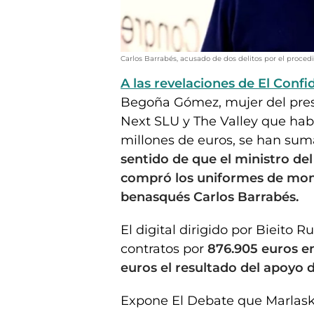
Carlos Barrabés, acusado de dos delitos por el proce
A las revelaciones de El Confi
Begoña Gómez, mujer del presi
Next SLU y The Valley que habr
millones de euros, se han sum
sentido de que el ministro de
compró los uniformes de mont
benasqués Carlos Barrabés.
El digital dirigido por Bieito 
contratos por
876.905 euros en
euros el resultado del apoyo 
Expone El Debate que Marlask