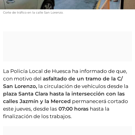
VÍDEOS
CONTACTAR
Corte de tráfico en la calle San Lorenzo.
FIESTAS EN EL ALTO ARAGÓN
FIESTAS DE SAN LORENZO
AGENDA
CARTELERA
FARMACIAS
La Policía Local de Huesca ha informado de que,
HORÓSCOPO
con motivo del
asfaltado de un tramo de la C/
San Lorenzo,
la circulación de vehículos desde la
ESQUELAS
plaza Santa Clara hasta la intersección con las
calles Jazmín y la Merced
permanecerá cortado
CLUB DEL AMIGO MILITANTE
este jueves, desde las
07:00 horas
hasta la
finalización de los trabajos.
INICIAR SESIÓN