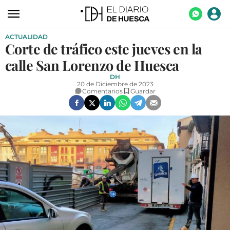
ACTUALIDAD
ACTUALIDAD
Corte de tráfico este jueves en la
ECONOMÍA
calle San Lorenzo de Huesca
TECNOLOGÍA
DH
20 de Diciembre de 2023
Comentarios
Guardar
TURISMO
AGROALIMENTACIÓN
DEPORTES
CULTURA
SOCIEDAD
OPINIÓN
GALERÍAS