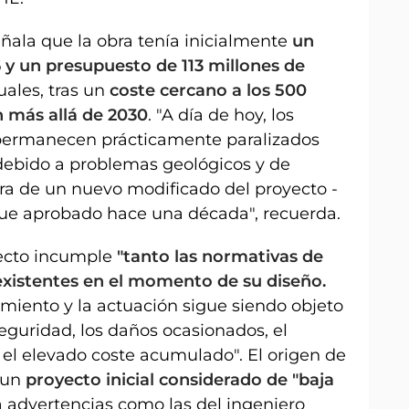
ñala que la obra tenía inicialmente
un
 y un presupuesto de 113 millones de
uales, tras un
coste cercano a los 500
ón más allá de 2030
. "A día de hoy, los
y permanecen prácticamente paralizados
debido a problemas geológicos y de
era de un nuevo modificado del proyecto -
fue aprobado hace una década", recuerda.
yecto incumple
"tanto las normativas de
existentes en el momento de su diseño.
miento y la actuación sigue siendo objeto
eguridad, los daños ocasionados, el
 el elevado coste acumulado". El origen de
 un
proyecto inicial considerado de "baja
a advertencias como las del ingeniero