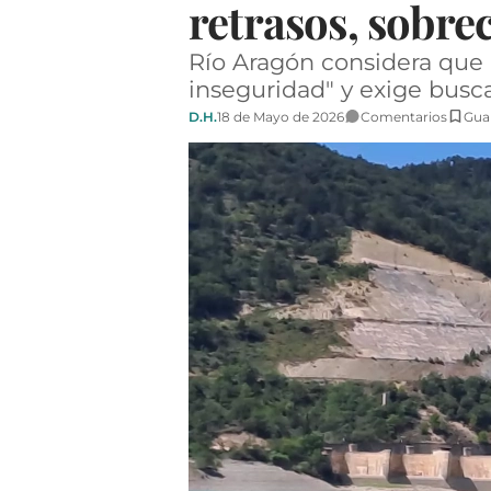
retrasos, sobre
Río Aragón considera que "e
inseguridad" y exige busca
D.H.
18 de Mayo de 2026
Comentarios
Gua