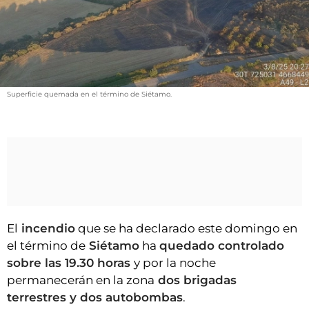
VÍDEOS
CONTACTAR
FIESTAS EN EL ALTO ARAGÓN
FIESTAS DE SAN LORENZO
Superficie quemada en el término de Siétamo.
AGENDA
CARTELERA
FARMACIAS
HORÓSCOPO
ESQUELAS
El
incendio
que se ha declarado este domingo en
CLUB DEL AMIGO MILITANTE
el término de
Siétamo
ha
quedado controlado
sobre las 19.30 horas
y por la noche
INICIAR SESIÓN
permanecerán en la zona
dos brigadas
terrestres y dos autobombas
.