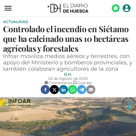
ACTUALIDAD
ACTUALIDAD
Controlado el incendio en Siétamo
ECONOMÍA
que ha calcinado unas 10 hectáreas
TECNOLOGÍA
agrícolas y forestales
Infoar moviliza medios aéreos y terrestres, con
TURISMO
apoyo del Ministerio y bomberos provinciales, y
también colaboran agricultores de la zona
AGROALIMENTACIÓN
D.H.
03 de Agosto de 2025
DEPORTES
Comentarios
Guardar
CULTURA
SOCIEDAD
OPINIÓN
GALERÍAS