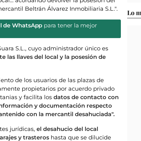
cal... acordando devolver la posesión del
ercantil Beltrán Álvarez Inmobiliaria S.L.".
Lo m
al de WhatsApp
para tener la mejor
Guara S.L., cuyo administrador único es
 las llaves del local y la posesión de
nto de los usuarios de las plazas de
damente propietarios por acuerdo privado
anias y facilita los
datos de contacto con
r información y documentación respecto
antenido con la mercantil desahuciada".
es jurídicas,
el desahucio del local
garajes y trasteros
hasta que se dilucide