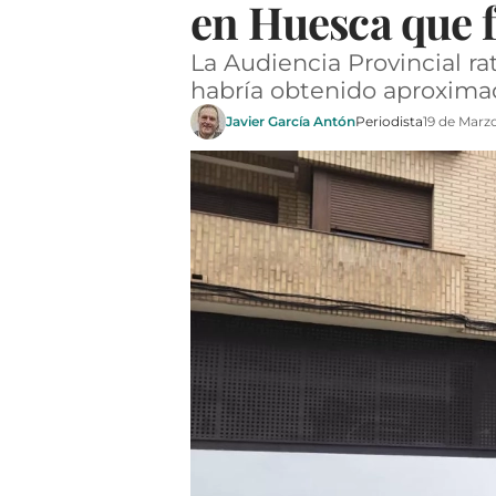
en Huesca que 
La Audiencia Provincial ra
habría obtenido aproxim
Javier García Antón
Periodista
19 de Marz