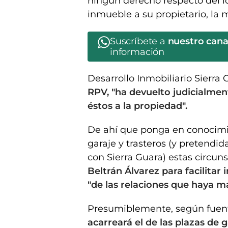
ningún derecho respecto del lo
inmueble a su propietario, la m
Suscríbete a
nuestro can
información
Desarrollo Inmobiliario Sierra 
RPV, "ha devuelto judicialmente
éstos a la propiedad".
De ahí que ponga en conocimie
garaje y trasteros (y pretendi
con Sierra Guara) estas circunst
Beltrán Álvarez para facilita
"de las relaciones que haya m
Presumiblemente, según fuent
acarreará el de las plazas de 