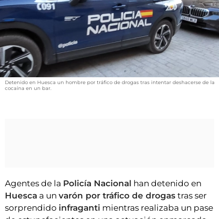
VÍDEOS
CONTACTAR
FIESTAS EN EL ALTO ARAGÓN
FIESTAS DE SAN LORENZO
AGENDA
Detenido en Huesca un hombre por tráfico de drogas tras intentar deshacerse de la
cocaína en un bar.
CARTELERA
FARMACIAS
HORÓSCOPO
ESQUELAS
CLUB DEL AMIGO MILITANTE
Agentes de la
Policía Nacional
han detenido en
Huesca
a un
varón por tráfico de drogas
tras ser
INICIAR SESIÓN
sorprendido
infraganti
mientras realizaba un pase