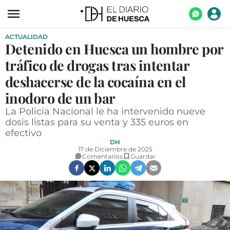
ACTUALIDAD
ACTUALIDAD
Detenido en Huesca un hombre por
ECONOMÍA
tráfico de drogas tras intentar
TECNOLOGÍA
deshacerse de la cocaína en el
inodoro de un bar
TURISMO
La Policía Nacional le ha intervenido nueve
AGROALIMENTACIÓN
dosis listas para su venta y 335 euros en
efectivo
DEPORTES
DH
17 de Diciembre de 2025
CULTURA
Comentarios
Guardar
SOCIEDAD
OPINIÓN
GALERÍAS