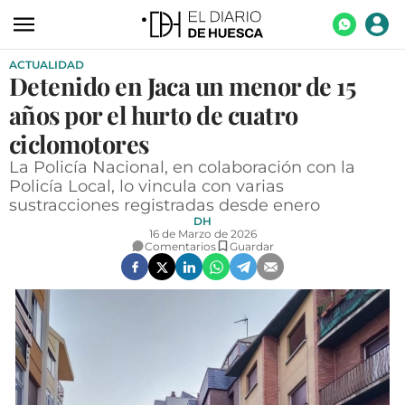
ACTUALIDAD
ACTUALIDAD
Detenido en Jaca un menor de 15
ECONOMÍA
años por el hurto de cuatro
TECNOLOGÍA
ciclomotores
La Policía Nacional, en colaboración con la
TURISMO
Policía Local, lo vincula con varias
sustracciones registradas desde enero
AGROALIMENTACIÓN
DH
16 de Marzo de 2026
DEPORTES
Comentarios
Guardar
CULTURA
SOCIEDAD
OPINIÓN
GALERÍAS