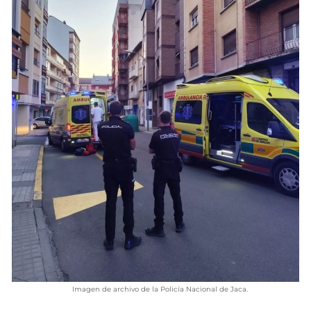
VÍDEOS
CONTACTAR
AGENDA
CARTELERA
FARMACIAS
HORÓSCOPO
ESQUELAS
CLUB DEL AMIGO MILITANTE
INICIAR SESIÓN
Imagen de archivo de la Policía Nacional de Jaca.