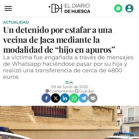
ACTUALIDAD
ACTUALIDAD
Un detenido por estafar a una
ECONOMÍA
vecina de Jaca mediante la
TECNOLOGÍA
modalidad de “hijo en apuros”
La víctima fue engañada a través de mensajes
TURISMO
de Whatsapp haciéndose pasar por su hija y
realizó una transferencia de cerca de 4800
AGROALIMENTACIÓN
euros
DEPORTES
D.H.
09 de Junio de 2025
Comentarios
Guardar
CULTURA
SOCIEDAD
OPINIÓN
GALERÍAS