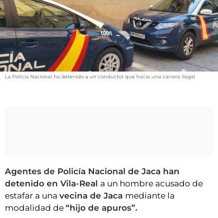
VÍDEOS
CONTACTAR
FIESTAS EN EL ALTO ARAGÓN
FIESTAS DE SAN LORENZO
AGENDA
La Policía Nacional ha detenido a un conductor que hacía una carrera ilegal
CARTELERA
FARMACIAS
HORÓSCOPO
ESQUELAS
CLUB DEL AMIGO MILITANTE
Agentes de Policía Nacional de Jaca han
detenido en Vila-Real
a un hombre acusado de
INICIAR SESIÓN
estafar a una
vecina de Jaca
mediante la
modalidad de
“hijo de apuros”.