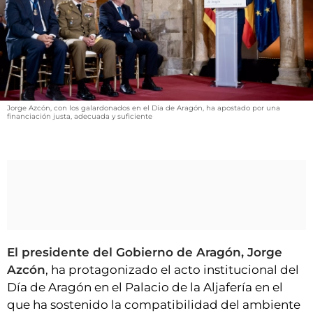
VÍDEOS
CONTACTAR
FIESTAS EN EL ALTO ARAGÓN
FIESTAS DE SAN LORENZO
AGENDA
Jorge Azcón, con los galardonados en el Día de Aragón, ha apostado por una
financiación justa, adecuada y suficiente
CARTELERA
FARMACIAS
HORÓSCOPO
ESQUELAS
CLUB DEL AMIGO MILITANTE
El presidente del Gobierno de Aragón, Jorge
Azcón
, ha protagonizado el acto institucional del
INICIAR SESIÓN
Día de Aragón en el Palacio de la Aljafería en el
que ha sostenido la compatibilidad del ambiente