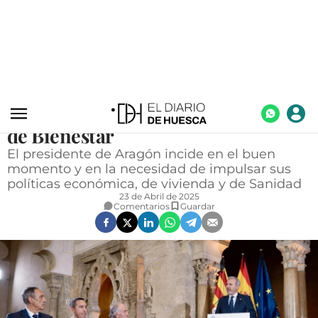
ACTUALIDAD
ACTUALIDAD
Día de Aragón: Azcón pide una
ECONOMÍA
financiación justa, adecuada y
TECNOLOGÍA
suficiente para garantizar el Estado
de Bienestar
TURISMO
El presidente de Aragón incide en el buen
AGROALIMENTACIÓN
momento y en la necesidad de impulsar sus
políticas económica, de vivienda y de Sanidad
DEPORTES
23 de Abril de 2025
Comentarios
Guardar
CULTURA
SOCIEDAD
OPINIÓN
GALERÍAS