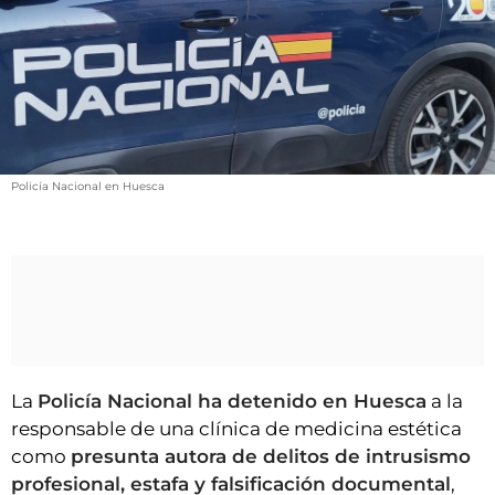
VÍDEOS
CONTACTAR
FIESTAS EN EL ALTO ARAGÓN
FIESTAS DE SAN LORENZO
AGENDA
Policía Nacional en Huesca
CARTELERA
FARMACIAS
HORÓSCOPO
ESQUELAS
CLUB DEL AMIGO MILITANTE
La
Policía Nacional ha detenido en Huesca
a la
responsable de una clínica de medicina estética
INICIAR SESIÓN
como
presunta autora de delitos de intrusismo
profesional, estafa y falsificación documental
,