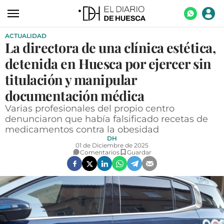
ACTUALIDAD
ACTUALIDAD
La directora de una clínica estética,
ECONOMÍA
detenida en Huesca por ejercer sin
TECNOLOGÍA
titulación y manipular
documentación médica
TURISMO
Varias profesionales del propio centro
AGROALIMENTACIÓN
denunciaron que había falsificado recetas de
medicamentos contra la obesidad
DEPORTES
DH
01 de Diciembre de 2025
CULTURA
Comentarios
Guardar
SOCIEDAD
OPINIÓN
GALERÍAS