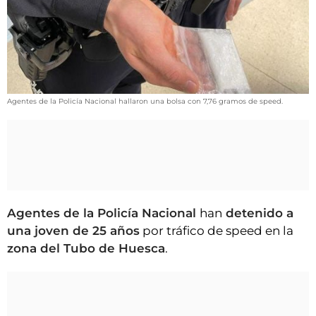
VÍDEOS
CONTACTAR
FIESTAS EN EL ALTO ARAGÓN
FIESTAS DE SAN LORENZO
Agentes de la Policía Nacional hallaron una bolsa con 7,76 gramos de speed.
AGENDA
CARTELERA
FARMACIAS
HORÓSCOPO
ESQUELAS
Agentes de la Policía Nacional
han
detenido a
una joven de 25 años
por tráfico de speed
en la
CLUB DEL AMIGO MILITANTE
zona del Tubo de Huesca
.
INICIAR SESIÓN