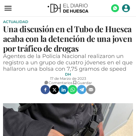
ACTUALIDAD
ACTUALIDAD
Una discusión en el Tubo de Huesca
ECONOMÍA
acaba con la detención de una joven
TECNOLOGÍA
por tráfico de drogas
Agentes de la Policía Nacional realizaron un
TURISMO
registro a un grupo de cuatro jóvenes en el que
hallaron una bolsa con 7,75 gramos de speed
AGROALIMENTACIÓN
DH
17 de Marzo de 2023
DEPORTES
Comentarios
Guardar
CULTURA
SOCIEDAD
OPINIÓN
GALERÍAS