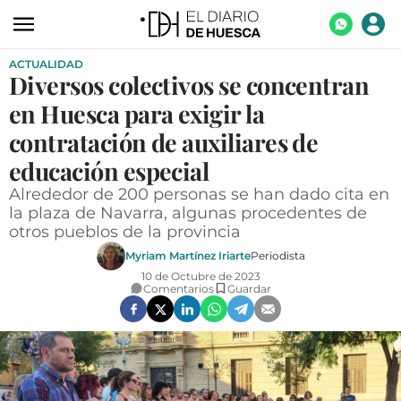
ACTUALIDAD
ACTUALIDAD
Diversos colectivos se concentran
ECONOMÍA
en Huesca para exigir la
TECNOLOGÍA
contratación de auxiliares de
educación especial
TURISMO
Alrededor de 200 personas se han dado cita en
AGROALIMENTACIÓN
la plaza de Navarra, algunas procedentes de
otros pueblos de la provincia
DEPORTES
Myriam Martínez Iriarte
Periodista
CULTURA
10 de Octubre de 2023
Comentarios
Guardar
SOCIEDAD
OPINIÓN
GALERÍAS