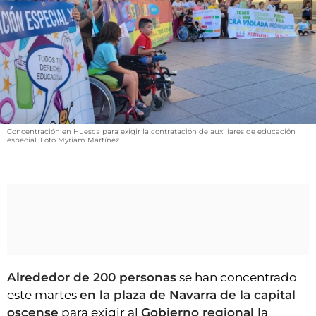
VÍDEOS
CONTACTAR
FIESTAS EN EL ALTO ARAGÓN
FIESTAS DE SAN LORENZO
AGENDA
CARTELERA
Concentración en Huesca para exigir la contratación de auxiliares de educación
especial. Foto Myriam Martínez
FARMACIAS
HORÓSCOPO
ESQUELAS
CLUB DEL AMIGO MILITANTE
Alrededor de 200 personas
se han concentrado
INICIAR SESIÓN
este martes
en la plaza de Navarra de la capital
oscense
para exigir al
Gobierno regional
la