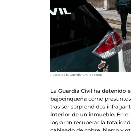
Puesto de la Guardia Civil de Fraga.
La
Guardia Civil
ha
detenido e
bajocinqueña
como presuntos
tras ser sorprendidos infraga
interior de un inmueble.
En el
lograron recuperar la totalidad 
cableado de cobre, hierro y o