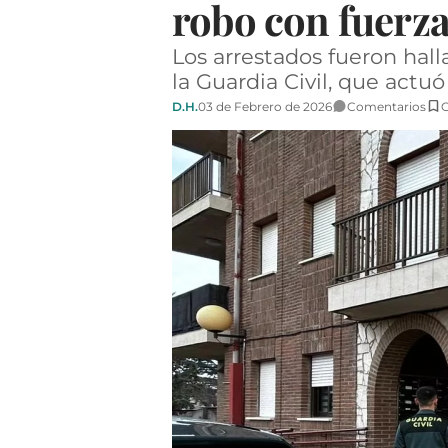
robo con fuerza
Los arrestados fueron hall
la Guardia Civil, que actuó
D.H.
03 de Febrero de 2026
Comentarios
G