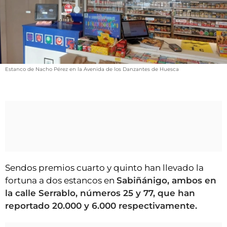
VÍDEOS
CONTACTAR
FIESTAS EN EL ALTO ARAGÓN
FIESTAS DE SAN LORENZO
Estanco de Nacho Pérez en la Avenida de los Danzantes de Huesca
AGENDA
CARTELERA
FARMACIAS
HORÓSCOPO
ESQUELAS
Sendos premios cuarto y quinto han llevado la
CLUB DEL AMIGO MILITANTE
fortuna a dos estancos en
Sabiñánigo, ambos en
la calle Serrablo, números 25 y 77, que han
INICIAR SESIÓN
reportado 20.000 y 6.000 respectivamente.