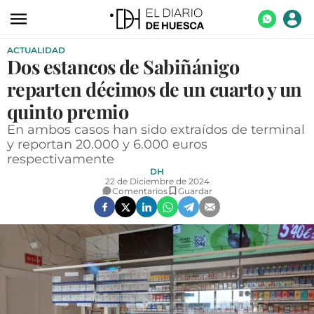
ACTUALIDAD
ACTUALIDAD
Dos estancos de Sabiñánigo
ECONOMÍA
reparten décimos de un cuarto y un
TECNOLOGÍA
quinto premio
En ambos casos han sido extraídos de terminal
TURISMO
y reportan 20.000 y 6.000 euros
respectivamente
AGROALIMENTACIÓN
DH
22 de Diciembre de 2024
DEPORTES
Comentarios
Guardar
CULTURA
SOCIEDAD
OPINIÓN
GALERÍAS