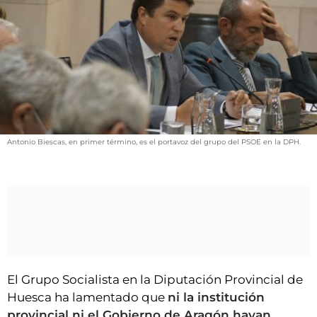
VÍDEOS
CONTACTAR
FIESTAS EN EL ALTO ARAGÓN
FIESTAS DE SAN LORENZO
AGENDA
CARTELERA
Antonio Biescas, en primer término, es el portavoz del grupo del PSOE en la DPH.
FARMACIAS
HORÓSCOPO
ESQUELAS
CLUB DEL AMIGO MILITANTE
El Grupo Socialista en la Diputación Provincial de
INICIAR SESIÓN
Huesca ha lamentado que
ni la institución
provincial ni el Gobierno de Aragón hayan