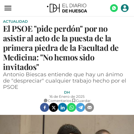
ACTUALIDAD
ACTUALIDAD
El PSOE "pide perdón" por no
ECONOMÍA
asistir al acto de la puesta de la
TECNOLOGÍA
primera piedra de la Facultad de
Medicina: "No hemos sido
TURISMO
invitados"
AGROALIMENTACIÓN
Antonio Biescas entiende que hay un ánimo
DEPORTES
de "despreciar" cualquier trabajo hecho por el
PSOE
CULTURA
DH
16 de Enero de 2025
SOCIEDAD
Comentarios
Guardar
OPINIÓN
GALERÍAS