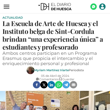
ACTUALIDAD
ACTUALIDAD
La Escuela de Arte de Huesca y el
ECONOMÍA
Instituto belga de Sint-Cordula
TECNOLOGÍA
brindan “una experiencia única” a
estudiantes y profesorado
TURISMO
Ambos centros participan en un Programa
AGROALIMENTACIÓN
Erasmus que propicia el intercambio y el
enriquecimiento personal y profesional
DEPORTES
Myriam Martínez Iriarte
Periodista
CULTURA
05 de Abril de 2024
Comentarios
Guardar
SOCIEDAD
OPINIÓN
GALERÍAS