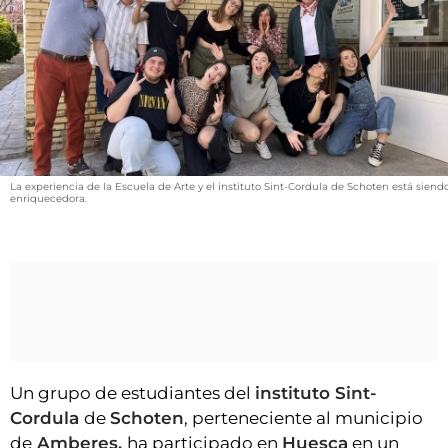
VÍDEOS
CONTACTAR
FIESTAS EN EL ALTO ARAGÓN
FIESTAS DE SAN LORENZO
AGENDA
CARTELERA
La experiencia de la Escuela de Arte y el instituto Sint-Cordula de Schoten está siend
enriquecedora.
FARMACIAS
HORÓSCOPO
ESQUELAS
CLUB DEL AMIGO MILITANTE
Un grupo de estudiantes del
instituto Sint-
INICIAR SESIÓN
Cordula
de
Schoten
, perteneciente al municipio
de
Amberes,
ha participado en
Huesca
en un