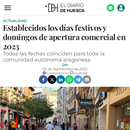
ACTUALIDAD
ACTUALIDAD
Establecidos los días festivos y
ECONOMÍA
domingos de apertura comercial en
TECNOLOGÍA
2023
Todas las fechas coinciden para toda la
TURISMO
comunidad autónoma aragonesa
DH
AGROALIMENTACIÓN
02 de Septiembre de 2022
Comentarios
Guardar
DEPORTES
CULTURA
SOCIEDAD
OPINIÓN
GALERÍAS