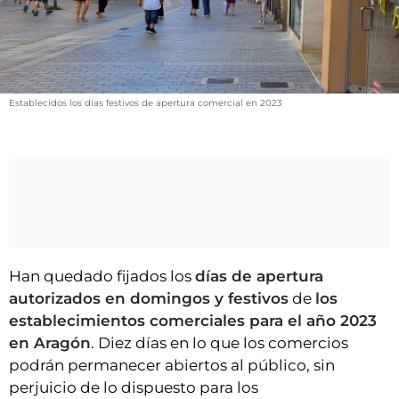
VÍDEOS
CONTACTAR
FIESTAS EN EL ALTO ARAGÓN
FIESTAS DE SAN LORENZO
Establecidos los días festivos de apertura comercial en 2023
AGENDA
CARTELERA
FARMACIAS
HORÓSCOPO
ESQUELAS
Han quedado fijados los
días de apertura
autorizados en domingos y festivos
de
los
CLUB DEL AMIGO MILITANTE
establecimientos comerciales para el año 2023
en Aragón
. Diez días en lo que los comercios
INICIAR SESIÓN
podrán permanecer abiertos al público, sin
perjuicio de lo dispuesto para los