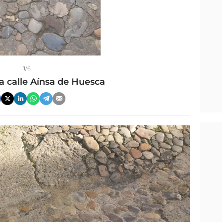
1
/6
a calle Aínsa de Huesca