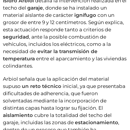
Isidro Arbiol
detalla la intervención realizada en el
techo del
garaje
, donde se ha instalado un
material aislante de carácter
ignífugo
con un
grosor de entre 9 y 12 centímetros. Según explica,
esta actuación responde tanto a criterios de
seguridad
, ante la posible combustión de
vehículos, incluidos los eléctricos, como a la
necesidad de
evitar la transmisión de
temperatura
entre el aparcamiento y las viviendas
colindantes.
Arbiol señala que la aplicación del material
supuso
un reto técnico
inicial, ya que presentaba
dificultades de adherencia, que fueron
solventadas mediante la incorporación de
distintas capas hasta lograr su fijación. El
aislamiento
cubre la totalidad del techo del
garaje, incluidas las zonas de
estacionamiento
,
dentro de un proceso que también ha