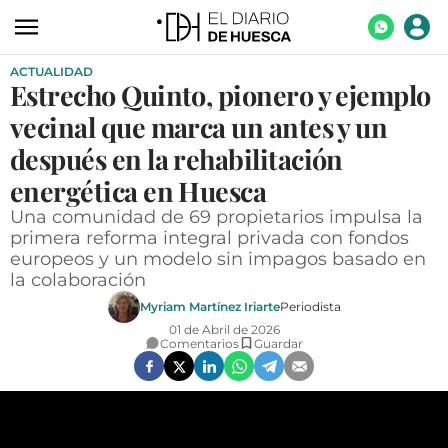
ACTUALIDAD
ACTUALIDAD
Estrecho Quinto, pionero y ejemplo
ECONOMÍA
vecinal que marca un antes y un
TECNOLOGÍA
después en la rehabilitación
energética en Huesca
TURISMO
Una comunidad de 69 propietarios impulsa la
AGROALIMENTACIÓN
primera reforma integral privada con fondos
europeos y un modelo sin impagos basado en
DEPORTES
la colaboración
CULTURA
Myriam Martínez Iriarte
Periodista
01 de Abril de 2026
SOCIEDAD
Comentarios
Guardar
OPINIÓN
GALERÍAS