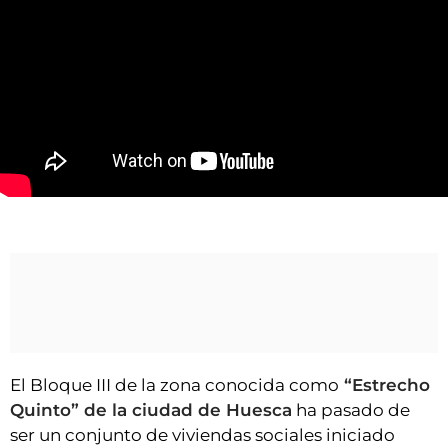
VÍDEOS
CONTACTAR
FIESTAS EN EL ALTO ARAGÓN
FIESTAS DE SAN LORENZO
AGENDA
CARTELERA
Estrecho Quinto, pionero y ejemplo vecinal en Huesca
FARMACIAS
HORÓSCOPO
ESQUELAS
CLUB DEL AMIGO MILITANTE
El Bloque III de la zona conocida como
“Estrecho
INICIAR SESIÓN
Quinto” de la ciudad de Huesca
ha pasado de
ser un conjunto de viviendas sociales iniciado