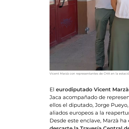
Vicent Marzà con representantes de CHA en la estació
El
eurodiputado Vicent Marzà
Jaca acompañado de represent
ellos el diputado, Jorge Pueyo
aliados europeos a la reapertu
Desde este enclave, Marzà ha 
descarte la Travesía Central d