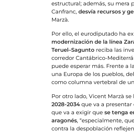
estructural; además, su mera 
Canfranc,
desvía recursos y g
Marzà.
Por ello, el eurodiputado ha ex
modernización de la línea Za
Teruel–Sagunto
reciba las inv
corredor Cantábrico-Mediterrán
puede esperar más. Frente a la
una Europa de los pueblos, del r
como columna vertebral de una
Por otro lado, Vicent Marzà se 
2028-2034
que va a presentar 
que va a exigir que
se tenga e
aragonés
, “especialmente, que 
contra la despoblación refleje