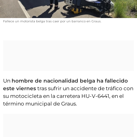
VÍDEOS
CONTACTAR
Fallece un motorista belga tras caer por un barranco en Graus.
FIESTAS EN EL ALTO ARAGÓN
FIESTAS DE SAN LORENZO
AGENDA
CARTELERA
FARMACIAS
HORÓSCOPO
Un
hombre de nacionalidad belga ha fallecido
este viernes
tras sufrir un accidente de tráfico con
ESQUELAS
su motocicleta en la carretera HU-V-6441, en el
término municipal de Graus.
CLUB DEL AMIGO MILITANTE
INICIAR SESIÓN