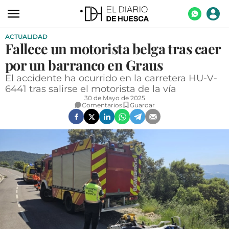
ACTUALIDAD
ACTUALIDAD
Fallece un motorista belga tras caer
ECONOMÍA
por un barranco en Graus
TECNOLOGÍA
El accidente ha ocurrido en la carretera HU-V-
6441 tras salirse el motorista de la vía
TURISMO
30 de Mayo de 2025
Comentarios
Guardar
AGROALIMENTACIÓN
DEPORTES
CULTURA
SOCIEDAD
OPINIÓN
GALERÍAS