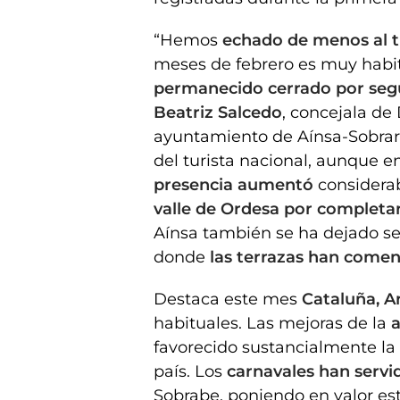
“Hemos
echado de menos al t
meses de febrero es muy habitu
permanecido cerrado por segur
Beatriz Salcedo
, concejala de
ayuntamiento de Aínsa-Sobra
del turista nacional, aunque en
presencia aumentó
considera
valle de Ordesa por completar
Aínsa también se ha dejado sen
donde
las terrazas han comen
Destaca este mes
Cataluña, A
habituales. Las mejoras de la
a
favorecido sustancialmente la 
país. Los
carnavales han serv
Sobrabe, poniendo en valor esta