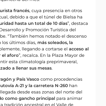
urista francés
, cuya presencia en otros
al, debido a que el túnel de Bielsa ha
idad hasta un total de 10 días
”, destaca
 Desarrollo y Promoción Turística del
rbe. “También hemos notado el descenso
 los últimos días,
más soleados, la
blemente, llegando a cortarse el
acceso al
 el aforo
”, recalca. En la Plaza Mayor de
tir esta climatología preprimaveral,
zado a llenar sus mesas
.
ragón y País Vasco
como procedencias
utovía A-21 y la carretera N-260
han
llegada desde esas zonas del norte del
ido como gancho principal
para animar
 tradición ancestral en el Valle de