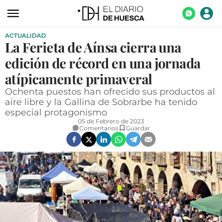
ACTUALIDAD
ACTUALIDAD
La Ferieta de Aínsa cierra una
ECONOMÍA
edición de récord en una jornada
TECNOLOGÍA
atípicamente primaveral
Ochenta puestos han ofrecido sus productos al
TURISMO
aire libre y la Gallina de Sobrarbe ha tenido
especial protagonismo
AGROALIMENTACIÓN
05 de Febrero de 2023
Comentarios
Guardar
DEPORTES
CULTURA
SOCIEDAD
OPINIÓN
GALERÍAS