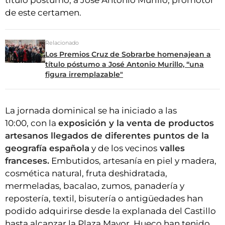
título póstumo, a José Antonio Murillo, promotor
de este certamen.
Relacionado
Los Premios Cruz de Sobrarbe homenajean a
título póstumo a José Antonio Murillo, “una
figura irremplazable"
La jornada dominical se ha iniciado a las
10:00, con la
exposición y la venta de productos
artesanos llegados de diferentes puntos de la
geografía española
y de los vecinos
valles
franceses.
Embutidos, artesanía en piel y madera,
cosmética natural, fruta deshidratada,
mermeladas, bacalao, zumos, panadería y
repostería, textil, bisutería o antigüedades han
podido adquirirse desde la explanada del Castillo
hasta alcanzar la Plaza Mayor. Hueco han tenido