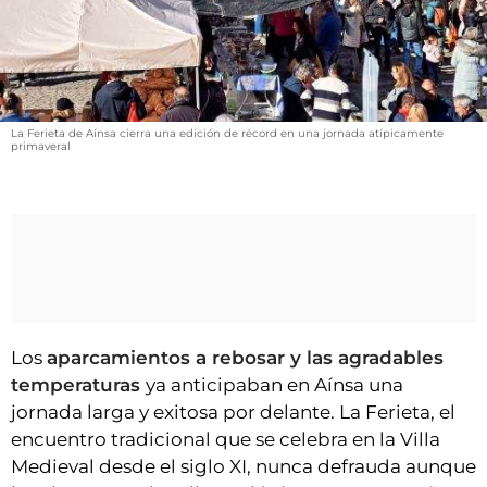
VÍDEOS
CONTACTAR
FIESTAS EN EL ALTO ARAGÓN
FIESTAS DE SAN LORENZO
La Ferieta de Aínsa cierra una edición de récord en una jornada atípicamente
primaveral
AGENDA
CARTELERA
FARMACIAS
HORÓSCOPO
ESQUELAS
Los
aparcamientos a rebosar y las agradables
CLUB DEL AMIGO MILITANTE
temperaturas
ya anticipaban en Aínsa una
jornada larga y exitosa por delante. La Ferieta, el
INICIAR SESIÓN
encuentro tradicional que se celebra en la Villa
Medieval desde el siglo XI, nunca defrauda aunque