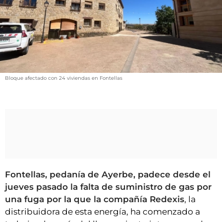
VÍDEOS
CONTACTAR
FIESTAS EN EL ALTO ARAGÓN
FIESTAS DE SAN LORENZO
AGENDA
Bloque afectado con 24 viviendas en Fontellas
CARTELERA
FARMACIAS
HORÓSCOPO
ESQUELAS
CLUB DEL AMIGO MILITANTE
Fontellas, pedanía de Ayerbe, padece desde el
jueves pasado la falta de suministro de gas por
INICIAR SESIÓN
una fuga por la que la compañía Redexis
, la
distribuidora de esta energía, ha comenzado a