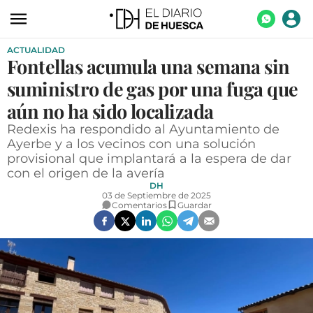
ACTUALIDAD
ACTUALIDAD
Fontellas acumula una semana sin
ECONOMÍA
suministro de gas por una fuga que
TECNOLOGÍA
aún no ha sido localizada
Redexis ha respondido al Ayuntamiento de
TURISMO
Ayerbe y a los vecinos con una solución
provisional que implantará a la espera de dar
AGROALIMENTACIÓN
con el origen de la avería
DEPORTES
DH
03 de Septiembre de 2025
Comentarios
Guardar
CULTURA
SOCIEDAD
OPINIÓN
GALERÍAS