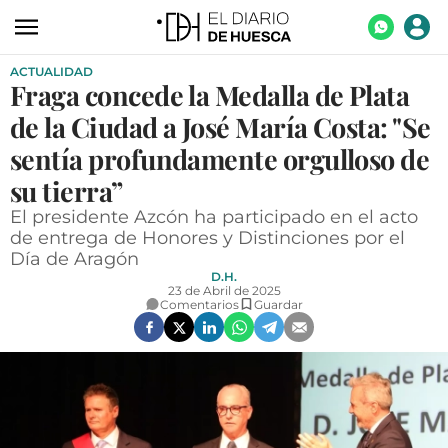
ACTUALIDAD
ACTUALIDAD
Fraga concede la Medalla de Plata
ECONOMÍA
de la Ciudad a José María Costa: "Se
TECNOLOGÍA
sentía profundamente orgulloso de
su tierra”
TURISMO
El presidente Azcón ha participado en el acto
AGROALIMENTACIÓN
de entrega de Honores y Distinciones por el
Día de Aragón
DEPORTES
D.H.
23 de Abril de 2025
CULTURA
Comentarios
Guardar
SOCIEDAD
OPINIÓN
GALERÍAS