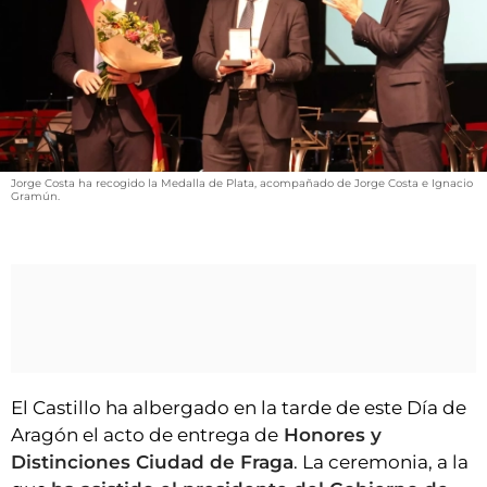
VÍDEOS
CONTACTAR
FIESTAS EN EL ALTO ARAGÓN
FIESTAS DE SAN LORENZO
AGENDA
Jorge Costa ha recogido la Medalla de Plata, acompañado de Jorge Costa e Ignacio
Gramún.
CARTELERA
FARMACIAS
HORÓSCOPO
ESQUELAS
CLUB DEL AMIGO MILITANTE
El Castillo ha albergado en la tarde de este Día de
Aragón el acto de entrega de
Honores y
INICIAR SESIÓN
Distinciones Ciudad de Fraga
. La ceremonia, a la