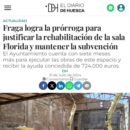
ACTUALIDAD
ACTUALIDAD
Fraga logra la prórroga para
ECONOMÍA
justificar la rehabilitación de la sala
TECNOLOGÍA
Florida y mantener la subvención
El Ayuntamiento cuenta con siete meses
TURISMO
más para ejecutar las obras de este espacio y
recibir la ayuda concedida de 724.000 euros
AGROALIMENTACIÓN
DH
31 de Julio de 2024
DEPORTES
Comentarios
Guardar
CULTURA
SOCIEDAD
OPINIÓN
GALERÍAS