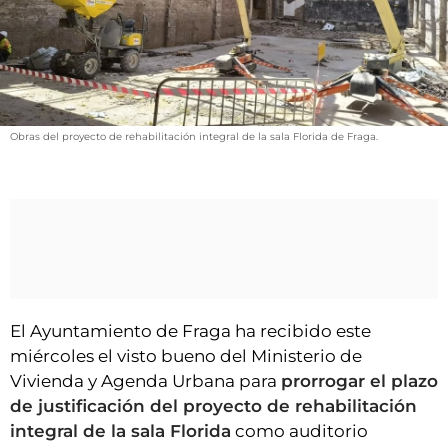
VÍDEOS
CONTACTAR
FIESTAS EN EL ALTO ARAGÓN
FIESTAS DE SAN LORENZO
Obras del proyecto de rehabilitación integral de la sala Florida de Fraga.
AGENDA
CARTELERA
FARMACIAS
HORÓSCOPO
ESQUELAS
El Ayuntamiento de Fraga ha recibido este
CLUB DEL AMIGO MILITANTE
miércoles el visto bueno del Ministerio de
Vivienda y Agenda Urbana para
prorrogar el plazo
INICIAR SESIÓN
de justificación del proyecto de rehabilitación
integral de la sala Florida
como auditorio