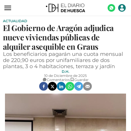
ACTUALIDAD
ACTUALIDAD
El Gobierno de Aragón adjudica
ECONOMÍA
nueve viviendas públicas de
TECNOLOGÍA
alquiler asequible en Graus
Los beneficiarios pagarán una cuota mensual
TURISMO
de 220,90 euros por unifamiliares de dos
plantas, 3 o 4 habitaciones, terraza y jardín
AGROALIMENTACIÓN
D.H.
10 de Diciembre de 2025
DEPORTES
Comentarios
Guardar
CULTURA
SOCIEDAD
OPINIÓN
GALERÍAS