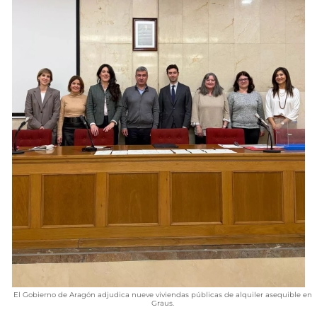
VÍDEOS
CONTACTAR
FIESTAS EN EL ALTO ARAGÓN
FIESTAS DE SAN LORENZO
AGENDA
CARTELERA
FARMACIAS
HORÓSCOPO
ESQUELAS
CLUB DEL AMIGO MILITANTE
INICIAR SESIÓN
El Gobierno de Aragón adjudica nueve viviendas públicas de alquiler asequible en
Graus.