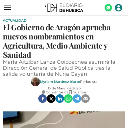
ACTUALIDAD
ACTUALIDAD
El Gobierno de Aragón aprueba
ECONOMÍA
nuevos nombramientos en
TECNOLOGÍA
Agricultura, Medio Ambiente y
Sanidad
TURISMO
María Aitziber Lanza Goicoechea asumirá la
AGROALIMENTACIÓN
Dirección General de Salud Pública tras la
salida voluntaria de Nuria Gayán
DEPORTES
Myriam Martínez Iriarte
Periodista
CULTURA
15 de Mayo de 2026
Comentarios
Guardar
SOCIEDAD
OPINIÓN
GALERÍAS