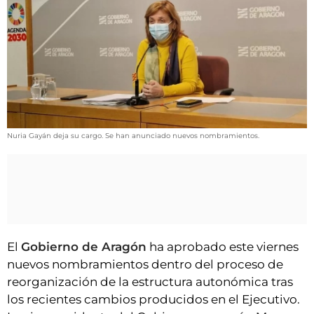
VÍDEOS
CONTACTAR
FIESTAS EN EL ALTO ARAGÓN
FIESTAS DE SAN LORENZO
AGENDA
CARTELERA
Nuria Gayán deja su cargo. Se han anunciado nuevos nombramientos.
FARMACIAS
HORÓSCOPO
ESQUELAS
CLUB DEL AMIGO MILITANTE
El
Gobierno de Aragón
ha aprobado este viernes
nuevos nombramientos dentro del proceso de
INICIAR SESIÓN
reorganización de la estructura autonómica tras
los recientes cambios producidos en el Ejecutivo.