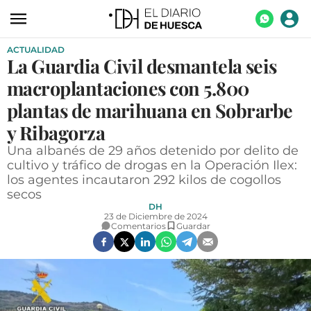
ACTUALIDAD
ACTUALIDAD
La Guardia Civil desmantela seis
ECONOMÍA
macroplantaciones con 5.800
TECNOLOGÍA
plantas de marihuana en Sobrarbe
y Ribagorza
TURISMO
Una albanés de 29 años detenido por delito de
AGROALIMENTACIÓN
cultivo y tráfico de drogas en la Operación Ilex:
los agentes incautaron 292 kilos de cogollos
DEPORTES
secos
DH
CULTURA
23 de Diciembre de 2024
Comentarios
Guardar
SOCIEDAD
OPINIÓN
GALERÍAS