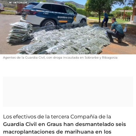
VÍDEOS
CONTACTAR
FIESTAS EN EL ALTO ARAGÓN
FIESTAS DE SAN LORENZO
AGENDA
CARTELERA
Agentes de la Guardia Civil, con droga incautada en Sobrarbe y Ribagorza
FARMACIAS
HORÓSCOPO
ESQUELAS
CLUB DEL AMIGO MILITANTE
Los efectivos de la tercera Compañía de la
INICIAR SESIÓN
Guardia Civil en Graus han desmantelado seis
macroplantaciones de marihuana en los