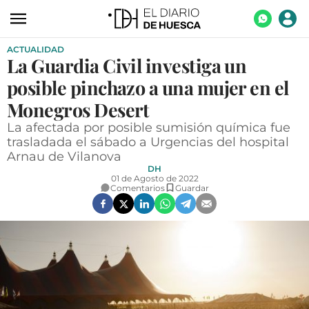
ACTUALIDAD
ACTUALIDAD
La Guardia Civil investiga un
ECONOMÍA
posible pinchazo a una mujer en el
TECNOLOGÍA
Monegros Desert
La afectada por posible sumisión química fue
TURISMO
trasladada el sábado a Urgencias del hospital
Arnau de Vilanova
AGROALIMENTACIÓN
DH
01 de Agosto de 2022
DEPORTES
Comentarios
Guardar
CULTURA
SOCIEDAD
OPINIÓN
GALERÍAS