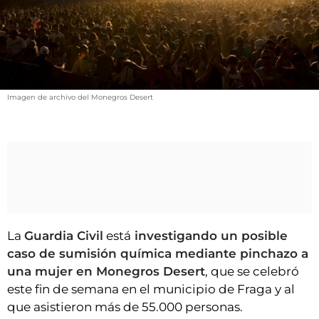
VÍDEOS
CONTACTAR
FIESTAS EN EL ALTO ARAGÓN
FIESTAS DE SAN LORENZO
Imagen de archivo del Monegros Desert
AGENDA
CARTELERA
FARMACIAS
HORÓSCOPO
ESQUELAS
La
Guardia Civil
está
investigando un posible
CLUB DEL AMIGO MILITANTE
caso de sumisión química mediante pinchazo a
una mujer en Monegros Desert
, que se celebró
INICIAR SESIÓN
este fin de semana en el municipio de Fraga y al
que asistieron más de 55.000 personas.