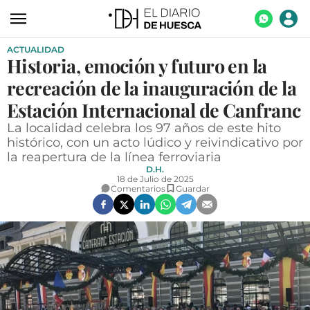
ACTUALIDAD
ACTUALIDAD
Historia, emoción y futuro en la
ECONOMÍA
recreación de la inauguración de la
TECNOLOGÍA
Estación Internacional de Canfranc
La localidad celebra los 97 años de este hito
TURISMO
histórico, con un acto lúdico y reivindicativo por
la reapertura de la línea ferroviaria
AGROALIMENTACIÓN
D.H.
18 de Julio de 2025
DEPORTES
Comentarios
Guardar
CULTURA
SOCIEDAD
OPINIÓN
GALERÍAS