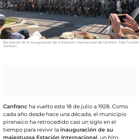
VÍDEOS
CONTACTAR
FIESTAS EN EL ALTO ARAGÓN
FIESTAS DE SAN LORENZO
Recreación de la inauguración de la Estación Internacional de Canfranc. Foto Turism
AGENDA
Canfranc
CARTELERA
FARMACIAS
HORÓSCOPO
ESQUELAS
Canfranc
ha vuelto este 18 de julio a 1928. Como
CLUB DEL AMIGO MILITANTE
cada año desde hace una década, el municipio
pirenaico ha retrocedido casi un siglo en el
INICIAR SESIÓN
tiempo para revivir la
inauguración de su
majestuosa Estación Internacional
, un hito