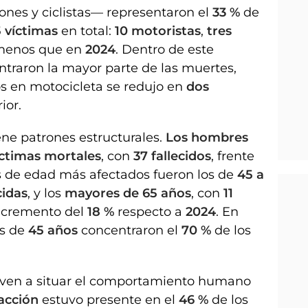
nes y ciclistas— representaron el
33 %
de
5 víctimas
en total:
10 motoristas
,
tres
 menos que en
2024
. Dentro de este
entraron la mayor parte de las muertes,
s en motocicleta se redujo en
dos
ior.
ene patrones estructurales.
Los hombres
íctimas mortales
, con
37 fallecidos
, frente
 de edad más afectados fueron los de
45 a
cidas
, y los
mayores de 65 años
, con
11
incremento del
18 %
respecto a
2024
. En
es de
45 años
concentraron el
70 %
de los
elven a situar el comportamiento humano
racción
estuvo presente en el
46 %
de los