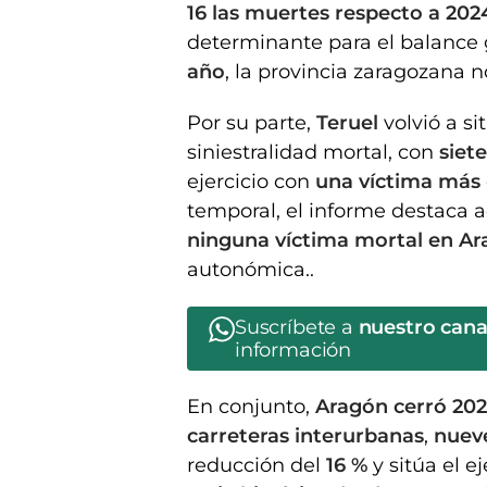
16 las muertes respecto a 202
determinante para el balance 
año
, la provincia zaragozana 
Por su parte,
Teruel
volvió a s
siniestralidad mortal, con
siet
ejercicio con
una víctima más
temporal, el informe destaca
ninguna víctima mortal en A
autonómica..
Suscríbete a
nuestro can
información
En conjunto,
Aragón cerró 202
carreteras interurbanas
,
nuev
reducción del
16 %
y sitúa el e