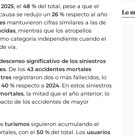
e
2025
, el
48 %
del total, pese a que el
Lo m
 causa se redujo un
26 %
respecto al año
les
mantuvieron cifras similares a las de
ecidas
, mientras que los atropellos
mo categoría independiente cuando el
de vía.
descenso significativo de los siniestros
es
. De los
43 accidentes mortales
o
tres
registraron dos o más fallecidos, lo
l
40 %
respecto a
2024
. En estos siniestros
 mortales
, la mitad que el año anterior, lo
pacto de los accidentes de mayor
os
turismos
siguieron acumulando el
tales, con el
50 %
del total. Los
usuarios