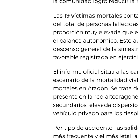
la comunidad logró reducir la 
Las
19 víctimas mortales
conta
del total de personas fallecida
proporción muy elevada que ex
el balance autonómico. Este 
descenso general de la siniest
favorable registrada en ejercic
El informe oficial sitúa a las
ca
escenario de la mortalidad vial
mortales en Aragón. Se trata d
presente en la red altoaragone
secundarios, elevada dispersió
vehículo privado para los des
Por tipo de accidente, las
salid
más frecuente y el más letal, 