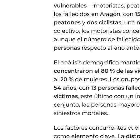
vulnerables
—motoristas, peato
los fallecidos en Aragón, con
1
peatones
y
dos ciclistas
, una
colectivo, los motoristas conc
aunque el número de fallecido
personas
respecto al año anter
El análisis demográfico manti
concentraron el 80 % de las v
al
20 %
de mujeres. Los grupos
54 años
, con
13 personas falle
víctimas
, este último con un 
conjunto, las personas mayor
siniestros mortales.
Los factores concurrentes vu
como elemento clave. La
dist