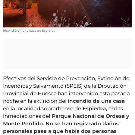
VÍDEOS
CONTACTAR
FIESTAS EN EL ALTO ARAGÓN
Incendio en una casa de Espierba
FIESTAS DE SAN LORENZO
AGENDA
CARTELERA
FARMACIAS
Efectivos del Servicio de Prevención, Extinción de
HORÓSCOPO
Incendios y Salvamento (SPEIS) de la Diputación
ESQUELAS
Provincial de Huesca han intervenido esta pasada
noche en la extincion del
incendio de una casa
CLUB DEL AMIGO MILITANTE
en la localidad sobrarbense de
Espierba,
en las
inmediaciones del
Parque Nacional de Ordesa y
INICIAR SESIÓN
Monte Perdido. No se han registrado daños
personales pese a que había dos personas