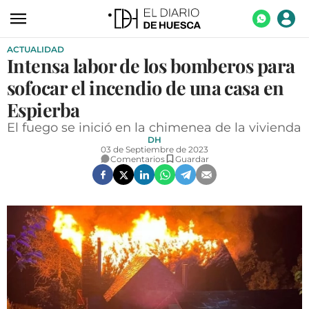
ACTUALIDAD
ACTUALIDAD
Intensa labor de los bomberos para
ECONOMÍA
sofocar el incendio de una casa en
TECNOLOGÍA
Espierba
El fuego se inició en la chimenea de la vivienda
TURISMO
DH
03 de Septiembre de 2023
AGROALIMENTACIÓN
Comentarios
Guardar
DEPORTES
CULTURA
SOCIEDAD
OPINIÓN
GALERÍAS