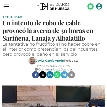
ACTUALIDAD
ACTUALIDAD
Un intento de robo de cable
ECONOMÍA
provocó la avería de 30 horas en
TECNOLOGÍA
Sariñena, Lanaja y Albalatillo
La tentativa no fructificó al no haber cobre en
TURISMO
el interior como pretendían los delincuentes,
pero provocó el daño en el servicio
AGROALIMENTACIÓN
Javier García Antón
Periodista
DEPORTES
02 de Octubre de 2025
Comentarios
Guardar
CULTURA
SOCIEDAD
OPINIÓN
GALERÍAS