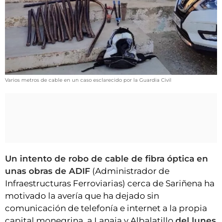
VÍDEOS
CONTACTAR
FIESTAS EN EL ALTO ARAGÓN
FIESTAS DE SAN LORENZO
AGENDA
Varios metros de cable en un caso esclarecido por la Guardia Civil
CARTELERA
FARMACIAS
HORÓSCOPO
ESQUELAS
Un intento de robo de cable de fibra óptica en
unas obras de ADIF
(Administrador de
CLUB DEL AMIGO MILITANTE
Infraestructuras Ferroviarias) cerca de Sariñena ha
motivado la avería que ha dejado sin
INICIAR SESIÓN
comunicación de telefonía e internet a la propia
capital monegrina, a Lanaja y Albalatillo
del lunes