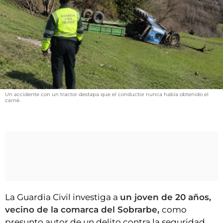
VÍDEOS
CONTACTAR
FIESTAS EN EL ALTO ARAGÓN
FIESTAS DE SAN LORENZO
AGENDA
CARTELERA
Un accidente con un tractor destapa que el conductor nunca había obtenido el
carné.
FARMACIAS
HORÓSCOPO
ESQUELAS
CLUB DEL AMIGO MILITANTE
La Guardia Civil investiga a
un joven de 20 años,
INICIAR SESIÓN
vecino de la comarca del Sobrarbe,
como
presunto autor de un delito contra la seguridad