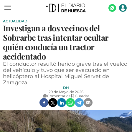
ACTUALIDAD
ACTUALIDAD
Investigan a dos vecinos del
ECONOMÍA
Sobrarbe tras intentar ocultar
TECNOLOGÍA
quién conducía un tractor
accidentado
TURISMO
El conductor resultó herido grave tras el vuelco
AGROALIMENTACIÓN
del vehículo y tuvo que ser evacuado en
helicóptero al Hospital Miguel Servet de
DEPORTES
Zaragoza
DH
CULTURA
29 de Mayo de 2026
Comentarios
Guardar
SOCIEDAD
OPINIÓN
GALERÍAS