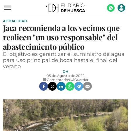
ACTUALIDAD
ACTUALIDAD
Jaca recomienda a los vecinos que
ECONOMÍA
realicen "un uso responsable" del
TECNOLOGÍA
abastecimiento público
El objetivo es garantizar el suministro de agua
TURISMO
para uso principal de boca hasta el final del
verano
AGROALIMENTACIÓN
DH
05 de Agosto de 2022
DEPORTES
Comentarios
Guardar
CULTURA
SOCIEDAD
OPINIÓN
GALERÍAS