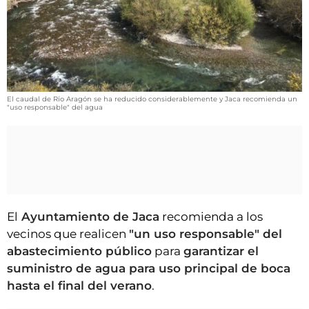
VÍDEOS
CONTACTAR
FIESTAS EN EL ALTO ARAGÓN
FIESTAS DE SAN LORENZO
El caudal de Río Aragón se ha reducido considerablemente y Jaca recomienda un
AGENDA
"uso responsable" del agua
CARTELERA
FARMACIAS
HORÓSCOPO
ESQUELAS
El
Ayuntamiento de Jaca
recomienda a los
vecinos que realicen
"un uso responsable" del
CLUB DEL AMIGO MILITANTE
abastecimiento público
para
garantizar el
suministro de agua para uso principal de boca
INICIAR SESIÓN
hasta el final del verano
.