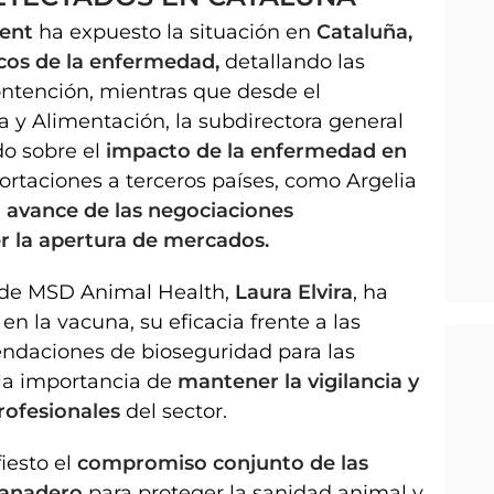
sent
ha expuesto la situación en
Cataluña,
cos de la enfermedad,
detallando las
ntención, mientras que desde el
ca y Alimentación, la subdirectora general
o sobre el
impacto de la enfermedad en
portaciones a terceros países, como Argelia
l
avance de las negociaciones
r la apertura de mercados.
e de MSD Animal Health,
Laura Elvira
, ha
en la vacuna, su eficacia frente a las
ndaciones de bioseguridad para las
 la importancia de
mantener la vigilancia y
profesionales
del sector.
iesto el
compromiso conjunto de las
 ganadero
para proteger la sanidad animal y