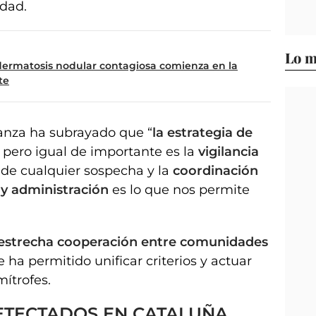
dad.
Lo m
 dermatosis nodular contagiosa comienza en la
te
Lanza ha subrayado que “
la estrategia de
, pero igual de importante es la
vigilancia
a de cualquier sospecha y la
coordinación
 y administración
es lo que nos permite
estrecha cooperación entre comunidades
e ha permitido unificar criterios y actuar
mítrofes.
ETECTADOS EN CATALUÑA