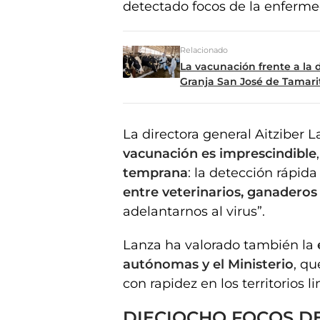
detectado focos de la enferme
Relacionado
La vacunación frente a la
Granja San José de Tamari
La directora general Aitziber 
vacunación es imprescindible
temprana
: la detección rápid
entre veterinarios, ganaderos
adelantarnos al virus”.
Lanza ha valorado también la
autónomas y el Ministerio
, qu
con rapidez en los territorios li
DIECIOCHO FOCOS D