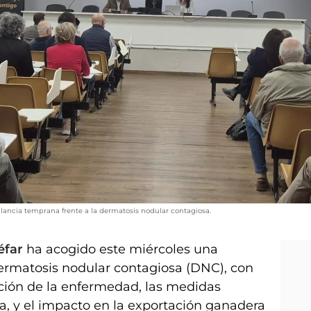
ilancia temprana frente a la dermatosis nodular contagiosa.
éfar
ha acogido este miércoles una
dermatosis nodular contagiosa (DNC), con
lución de la enfermedad, las medidas
a, y el impacto en la exportación ganadera