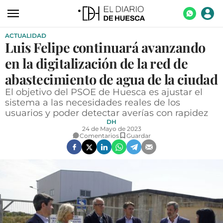
ACTUALIDAD
ACTUALIDAD
Luis Felipe continuará avanzando
ECONOMÍA
en la digitalización de la red de
TECNOLOGÍA
abastecimiento de agua de la ciudad
El objetivo del PSOE de Huesca es ajustar el
TURISMO
sistema a las necesidades reales de los
usuarios y poder detectar averías con rapidez
AGROALIMENTACIÓN
DH
24 de Mayo de 2023
DEPORTES
Comentarios
Guardar
CULTURA
SOCIEDAD
OPINIÓN
GALERÍAS