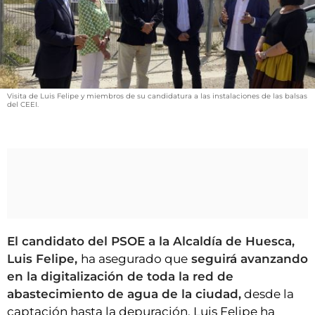
VÍDEOS
CONTACTAR
FIESTAS EN EL ALTO ARAGÓN
FIESTAS DE SAN LORENZO
Visita de Luis Felipe y miembros de su candidatura a las instalaciones de las balsas
AGENDA
del CEEI.
CARTELERA
FARMACIAS
HORÓSCOPO
ESQUELAS
El candidato del PSOE a la Alcaldía de Huesca,
CLUB DEL AMIGO MILITANTE
Luis Felipe,
ha asegurado que
seguirá avanzando
en la digitalización de toda la red de
INICIAR SESIÓN
abastecimiento de agua de la ciudad,
desde la
captación hasta la depuración. Luis Felipe ha