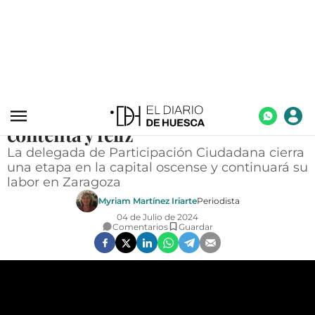
ACTUALIDAD
ACTUALIDAD
Marisol Almirón, la cara amable y
ECONOMÍA
cercana de la Comisaría de Huesca:
TECNOLOGÍA
"Donde vaya, seré policía y estaré
contenta y feliz"
TURISMO
La delegada de Participación Ciudadana cierra
AGROALIMENTACIÓN
una etapa en la capital oscense y continuará su
labor en Zaragoza
DEPORTES
Myriam Martínez Iriarte
Periodista
CULTURA
04 de Julio de 2024
Comentarios
Guardar
SOCIEDAD
OPINIÓN
GALERÍAS