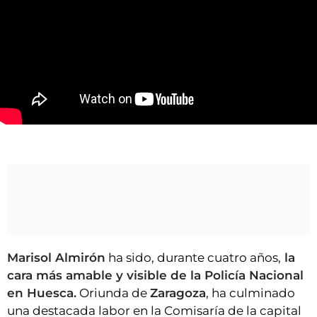
VÍDEOS
CONTACTAR
FIESTAS EN EL ALTO ARAGÓN
FIESTAS DE SAN LORENZO
AGENDA
CARTELERA
Marisol Almirón, la cercanía de la Policía Nacional en Huesca
FARMACIAS
HORÓSCOPO
ESQUELAS
CLUB DEL AMIGO MILITANTE
Marisol Almirón
ha sido, durante cuatro años,
la
cara más amable y visible de la Policía Nacional
INICIAR SESIÓN
en Huesca.
Oriunda de
Zaragoza
, ha culminado
una destacada labor en la Comisaría de la capital