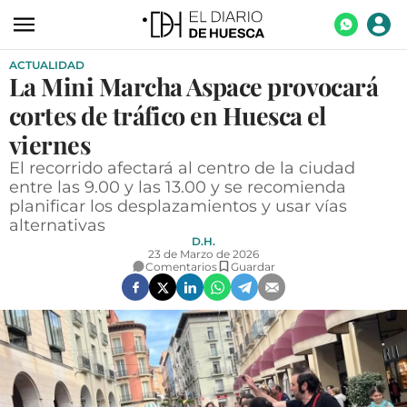
ACTUALIDAD
ACTUALIDAD
La Mini Marcha Aspace provocará
ECONOMÍA
cortes de tráfico en Huesca el
TECNOLOGÍA
viernes
El recorrido afectará al centro de la ciudad
TURISMO
entre las 9.00 y las 13.00 y se recomienda
planificar los desplazamientos y usar vías
AGROALIMENTACIÓN
alternativas
DEPORTES
D.H.
23 de Marzo de 2026
Comentarios
Guardar
CULTURA
SOCIEDAD
OPINIÓN
GALERÍAS