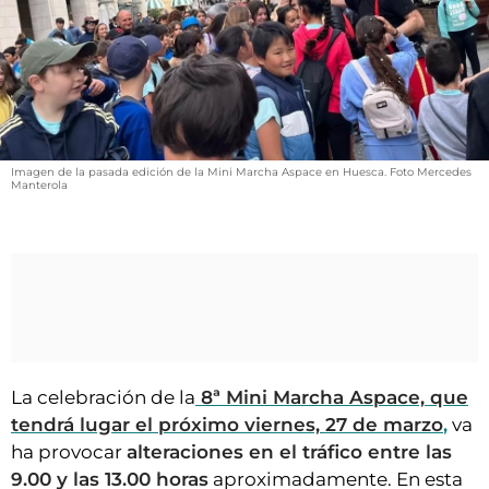
VÍDEOS
CONTACTAR
FIESTAS EN EL ALTO ARAGÓN
FIESTAS DE SAN LORENZO
AGENDA
Imagen de la pasada edición de la Mini Marcha Aspace en Huesca. Foto Mercedes
Manterola
CARTELERA
FARMACIAS
HORÓSCOPO
ESQUELAS
CLUB DEL AMIGO MILITANTE
La celebración de la
8ª Mini Marcha Aspace, que
tendrá lugar el próximo viernes, 27 de marzo
,
va
INICIAR SESIÓN
ha provocar
alteraciones en el tráfico entre las
9.00 y las 13.00 horas
aproximadamente. En esta